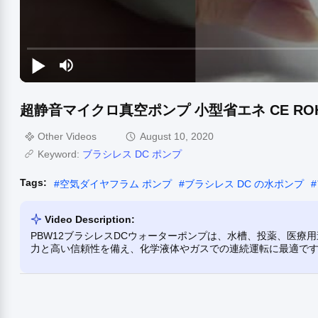
超静音マイクロ真空ポンプ 小型省エネ CE RO
Other Videos
August 10, 2020
Keyword:
ブラシレス DC ポンプ
Tags:
#
空気ダイヤフラム ポンプ
#
ブラシレス DC の水ポンプ
#
Video Description:
PBW12ブラシレスDCウォーターポンプは、水槽、投薬、医療
力と高い信頼性を備え、化学液体やガスでの連続運転に最適で